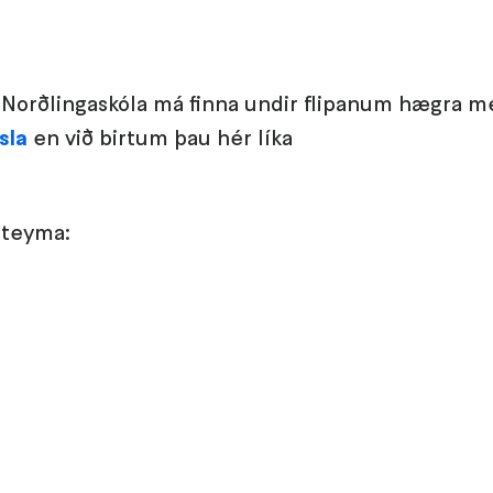
Norðlingaskóla má finna undir flipanum hægra me
sla
en við birtum þau hér líka
 teyma: