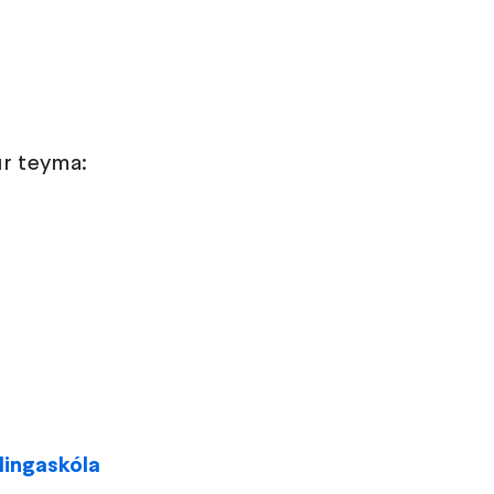
r teyma:
lingaskóla