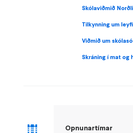
Skólaviðmið Norðl
Tilkynning um leyfi
Viðmið um skólasó
Skráning í mat og 
Opnunartímar