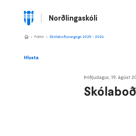
Stökkva
að
Norðlingaskóli
meginefni
Valmynd
Home
Fréttir
>
Skólaboðunargögn 2025 - 2026
>
Hlusta
Þriðjudagur, 19. ágúst 
Skólaboð