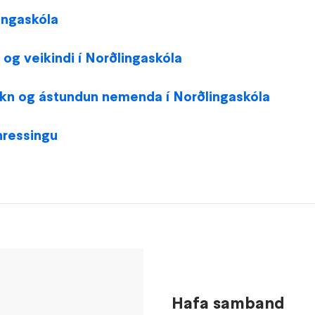
ingaskóla
 og veikindi í Norðlingaskóla
kn og ástundun nemenda í Norðlingaskóla
hressingu
Hafa samband